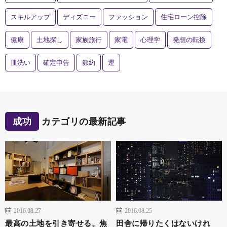
スキルアップ
ディズニー
ファッション
住宅ローン控除
健康
土地探し
家族旅行
家電
心理学
発想の転換
皿洗い
確定申告
節約
運
成功
カテゴリの最新記事
2016.08.27
2016.08.25
最高の土地を引き寄せる。焦
田舎に帰りたくはないけれ