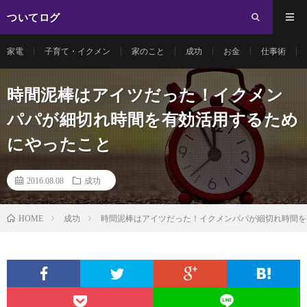
ついてログ
家電
子育て・イクメン
家のこと
成功
お金
仕事術
時間泥棒はアイツだった！イクメン
パパが細切れ時間を有効活用するため
にやったこと
2016.08.08
成功
成功
時間泥棒はアイツだった！イクメンパパが細切れ時間を
HOME