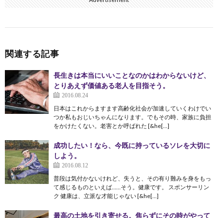
関連する記事
長生きは本当にいいことなのかはわからないけど、
とりあえず価値ある老人を目指そう。
2016.08.24
日本はこれからますます高齢化社会が加速していくわけでい
つか私もおじいちゃんになります。でもその時、家族に負担
をかけたくない。老害とか呼ばれた [&he[…]
成功したい！なら、今既に持っているソレを大切に
しよう。
2016.08.12
普段は気付かないけれど、失うと、その有り難みを身をもっ
て感じるものといえば……そう。健康です。 スポンサーリン
ク 健康は、立派な才能じゃない [&he[…]
最高の土地を引き寄せる。焦らずにその時がやって